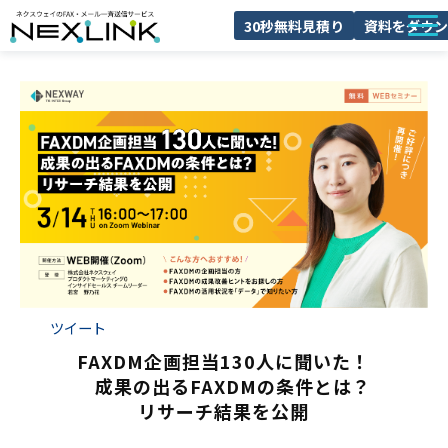
30秒無料見積り
資料をダウン
NEXLINKとは
FAXDMとは
導入事例
料金
ブログ
よくあるご質問
セミナー
ツイート
FAXDM企画担当130人に聞いた！
　成果の出るFAXDMの条件とは？
リサーチ結果を公開