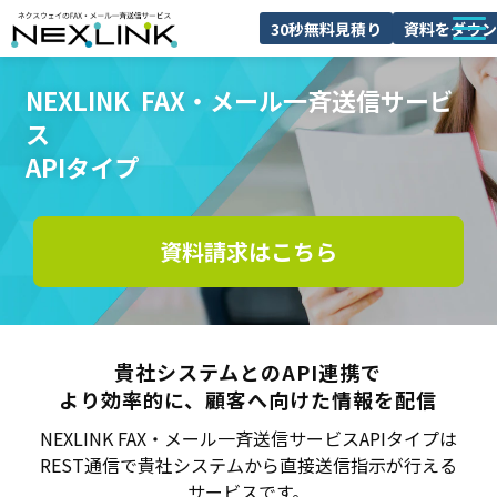
30秒無料見積り
資料をダウン
NEXLINKとは
NEXLINK  FAX・メール一斉送信サービ
FAXDMとは
ス
APIタイプ
導入事例
料金
資料請求はこちら
ブログ
よくあるご質問
セミナー
貴社システムとのAPI連携で
より効率的に、顧客へ向けた情報を配信
NEXLINK FAX・メール一斉送信サービスAPIタイプは
REST通信で貴社システムから直接送信指示が行える
サービスです。