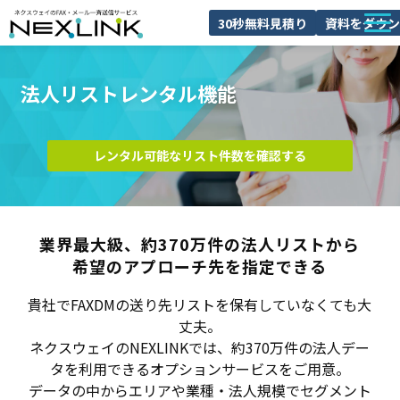
30秒無料見積り
資料をダウン
NEXLINKとは
法人リストレンタル機能
FAXDMとは
導入事例
レンタル可能なリスト件数を確認する
料金
ブログ
業界最大級、約370万件の法人リストから
よくあるご質問
希望のアプローチ先を指定できる
セミナー
貴社でFAXDMの送り先リストを保有していなくても大
丈夫。
ネクスウェイのNEXLINKでは、約370万件の法人デー
タを利用できるオプションサービスをご用意。
データの中からエリアや業種・法人規模でセグメント