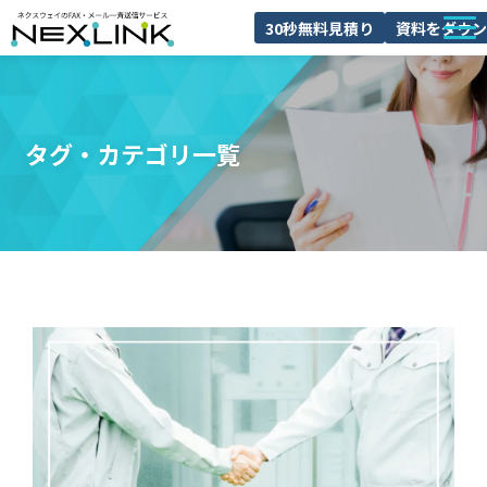
30秒無料見積り
資料をダウン
NEXLINKとは
FAXDMとは
タグ・カテゴリ一覧
導入事例
料金
ブログ
よくあるご質問
セミナー