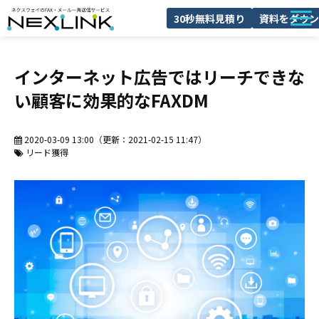
30秒無料見積り
資料をダウン
NEXLINKとは
インターネット広告ではリーチできな
FAXDMとは
い顧客に効果的なFAXDM
導入事例
料金
2020-03-09 13:00
（更新：
2021-02-15 11:47
）
リード獲得
ブログ
よくあるご質問
セミナー