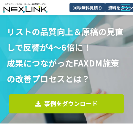
30秒無料見積り
資料をダウン
NEXLINKとは
リストの品質向上＆原稿の見直
FAXDMとは
しで反響が4～6倍に！
導入事例
料金
成果につながったFAXDM施策
ブログ
の改善プロセスとは？
よくあるご質問
セミナー
事例をダウンロード