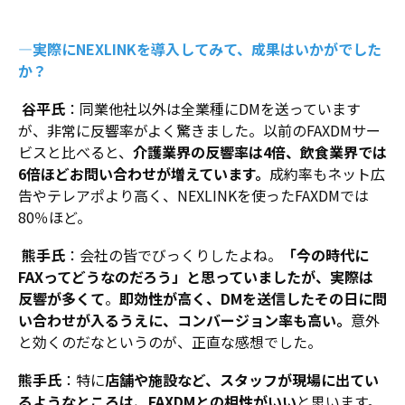
―実際にNEXLINKを導入してみて、成果はいかがでした
か？
谷平氏
：同業他社以外は全業種にDMを送っています
が、非常に反響率がよく驚きました。以前のFAXDMサー
ビスと比べると、
介護業界の反響率は4倍、飲食業界では
6倍ほどお問い合わせが増えています。
成約率もネット広
告やテレアポより高く、NEXLINKを使ったFAXDMでは
80％ほど。
熊手氏
：会社の皆でびっくりしたよね。
「今の時代に
FAXってどうなのだろう」と思っていましたが、実際は
反響が多くて
。
即効性が高く、DMを送信したその日に問
い合わせが入るうえに、コンバージョン率も高い。
意外
と効くのだなというのが、正直な感想でした。
熊手氏
：特に
店舗や施設など、スタッフが現場に出てい
るようなところは、FAXDMとの相性がいい
と思います。