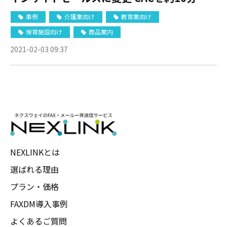
に減らし契約件数は6倍以上に増加
事例
介護業向け
教育業向け
保育施設向け
商品案内
2021-02-03 09:37
NEXLINKとは
選ばれる理由
プラン・価格
FAXDM導入事例
よくあるご質問