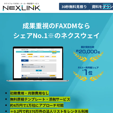
30秒無料見積り
資料をダウン
NEXLINKとは
成果重視のFAXDMなら
FAXDMとは
シェアNo.1
※
のネクスウェイ
導入事例
料金
ブログ
よくあるご質問
セミナー
初期費用・月額費用なし
無料原稿テンプレート・添削サービス
約6万円で1万社にアプローチ可能
＋0.2円で約370万件の法人リストをレンタル利用