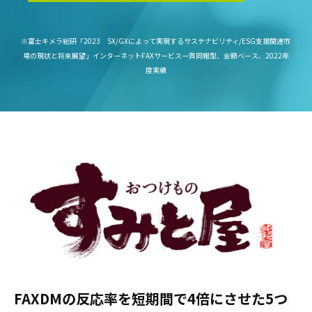
※富士キメラ総研「2023 SX/GXによって実現するサステナビリティ/ESG支援関連市
場の現状と将来展望」インターネットFAXサービス一斉同報型、金額ベース、2022年
度実績
FAXDMの反応率を短期間で4倍にさせた5つ