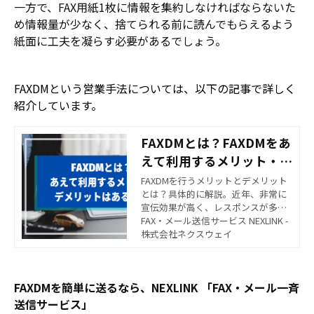
一方で、FAX用紙1枚に情報を集約しなければならないた
め情報量が少なく、捨てられる前に読んでもらえるよう
紙面に工夫を凝らす必要があるでしょう。
FAXDMという営業手法については、以下の記事で詳しく
紹介しています。
FAXDMとは？FAXDMをあ
えて利用するメリット・デ
メリットはあるの？
FAXDMを行うメリットとデメリット
とは？具体的に解説。近年、非常に
宣伝効果が高く、レスポンスが多く
効率が良い宣伝方法として知られて
FAX・メール送信サービス NEXLINK -
いるのが、FAXDMです。FAXDMとは
株式会社ネクスウェイ
具体的にどのような宣伝方法なのか
をご説明します。
FAXDMを簡単に送るなら、NEXLINK 「FAX・メール一斉
送信サービス」