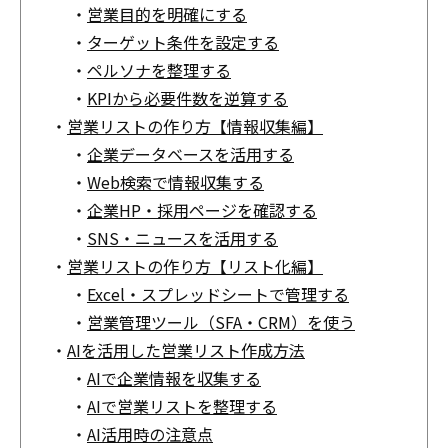
・
営業目的を明確にする
・
ターゲット条件を設定する
・
ペルソナを整理する
・
KPIから必要件数を逆算する
・
営業リストの作り方【情報収集編】
・
企業データベースを活用する
・
Web検索で情報収集する
・
企業HP・採用ページを確認する
・
SNS・ニュースを活用する
・
営業リストの作り方【リスト化編】
・
Excel・スプレッドシートで管理する
・
営業管理ツール（SFA・CRM）を使う
・
AIを活用した営業リスト作成方法
・
AIで企業情報を収集する
・
AIで営業リストを整理する
・
AI活用時の注意点