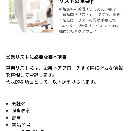
リストの重要性
新規顧客を獲得するために必要な
「新規開拓リスト」。 ですが、新規
開拓には、リストの質が重要になっ
てきます。しかし、良質なリストを
FAX・メール送信サービス NEXLINK -
作ることは非常に手間がかかる作業
株式会社ネクスウェイ
になるため、難しいと感じている方
も多いのではないでしょうか。 今回
は、新規開拓のための営業リストの
質を上げるための要素と、リスト収
営業リストに必要な基本項目
集の方法をご紹介いたします。
営業リストには、企業へアプローチする際に必要な情報
を整理して登録します。
代表的な項目として、以下が挙げられます。
会社名
担当者名
部署
電話番号