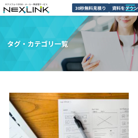
30秒無料見積り
資料をダウン
NEXLINKとは
FAXDMとは
タグ・カテゴリ一覧
導入事例
料金
ブログ
よくあるご質問
セミナー